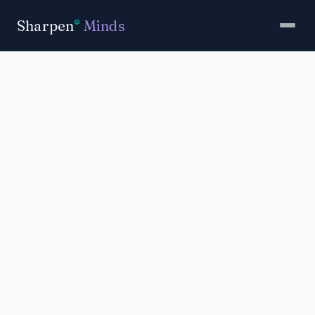
Sharpen
Minds
®